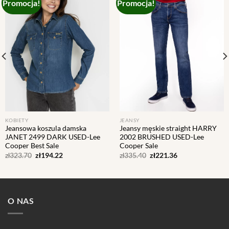
Promocja!
Promocja!
Add to
Add to
wishlist
wishlist
KOBIETY
JEANSY
Jeansowa koszula damska
Jeansy męskie straight HARRY
JANET 2499 DARK USED-Lee
2002 BRUSHED USED-Lee
Cooper Best Sale
Cooper Sale
Pierwotna
Aktualna
Pierwotna
Aktualna
zł
323.70
zł
194.22
zł
335.40
zł
221.36
cena
cena
cena
cena
wynosiła:
wynosi:
wynosiła:
wynosi:
zł323.70.
zł194.22.
zł335.40.
zł221.36.
O NAS