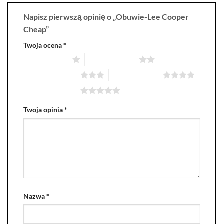
Napisz pierwszą opinię o „Obuwie-Lee Cooper
Cheap”
Twoja ocena
*
1 z 5 gwiazdek
2 z 5 gwiazdek
3 z 5 gwiazdek
4 z 5 gwiazdek
5 z 5 gwiazdek
Twoja opinia
*
Nazwa
*