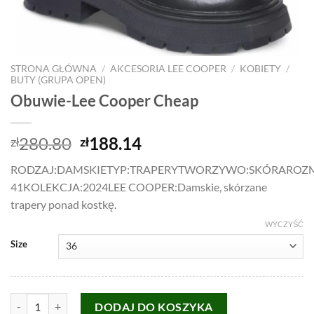
STRONA GŁÓWNA
/
AKCESORIA LEE COOPER
/
KOBIETY
/
BUTY (GRUPA OPEN)
Obuwie-Lee Cooper Cheap
Pierwotna
Aktualna
280.80
188.14
zł
zł
cena
cena
RODZAJ:DAMSKIETYP:TRAPERYTWORZYWO:SKÓRAROZM.
wynosiła:
wynosi:
41KOLEKCJA:2024LEE COOPER:Damskie, skórzane
zł280.80.
zł188.14.
trapery ponad kostkę.
WYCZYŚĆ
Size
ilość Obuwie-Lee Cooper Cheap
DODAJ DO KOSZYKA