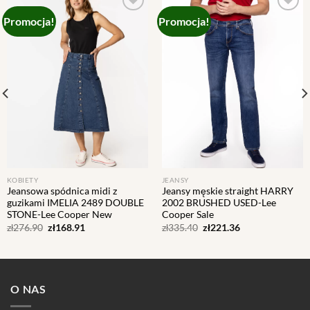
Promocja!
Promocja!
Add to
Add to
wishlist
wishlist
KOBIETY
JEANSY
Jeansowa spódnica midi z
Jeansy męskie straight HARRY
guzikami IMELIA 2489 DOUBLE
2002 BRUSHED USED-Lee
STONE-Lee Cooper New
Cooper Sale
Pierwotna
Aktualna
Pierwotna
Aktualna
zł
276.90
zł
168.91
zł
335.40
zł
221.36
cena
cena
cena
cena
wynosiła:
wynosi:
wynosiła:
wynosi:
zł276.90.
zł168.91.
zł335.40.
zł221.36.
O NAS