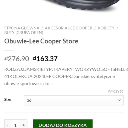
STRONA GŁÓWNA
/
AKCESORIA LEE COOPER
/
KOBIETY
/
BUTY (GRUPA OPEN)
Obuwie-Lee Cooper Store
Pierwotna
Aktualna
276.90
163.37
zł
zł
cena
cena
RODZAJ:DAMSKIETYP:TRAPERYTWORZYWO:SOFTSHELLR
wynosiła:
wynosi:
41KOLEKCJA:2024LEE COOPER:Damskie, syntetyczne
zł276.90.
zł163.37.
obuwie sportowe za ko…
WYCZYŚĆ
Size
ilość Obuwie-Lee Cooper Store
DODAJ DO KOSZYKA