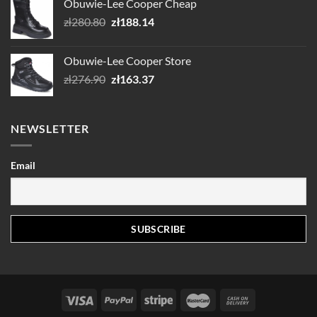
Obuwie-Lee Cooper Cheap
Pierwotna
Aktualna
zł
280.80
zł
188.14
cena
cena
wynosiła:
wynosi:
Obuwie-Lee Cooper Store
zł280.80.
zł188.14.
Pierwotna
Aktualna
zł
276.90
zł
163.37
cena
cena
wynosiła:
wynosi:
zł276.90.
zł163.37.
NEWSLETTER
Email