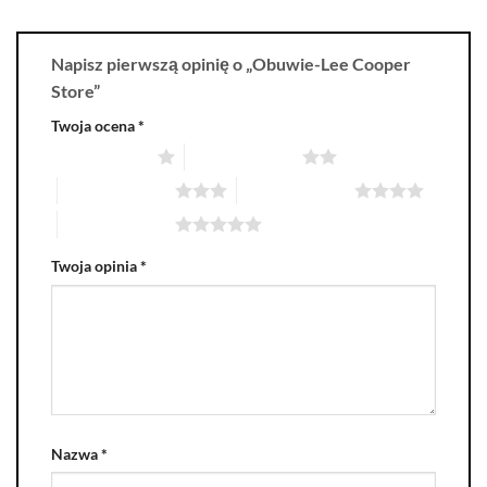
Napisz pierwszą opinię o „Obuwie-Lee Cooper
Store”
Twoja ocena
*
1 z 5 gwiazdek
2 z 5 gwiazdek
3 z 5 gwiazdek
4 z 5 gwiazdek
5 z 5 gwiazdek
Twoja opinia
*
Nazwa
*