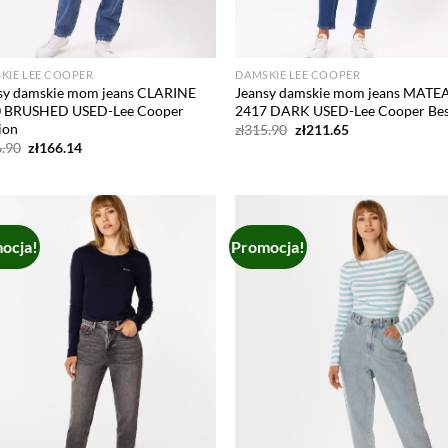
KIE LEE COOPER
DAMSKIE LEE COOPER
sy damskie mom jeans CLARINE
Jeansy damskie mom jeans MATE
 BRUSHED USED-Lee Cooper
2417 DARK USED-Lee Cooper Be
ion
Pierwotna
Aktualna
zł
315.90
zł
211.65
cena
cena
Pierwotna
Aktualna
.90
zł
166.14
wynosiła:
wynosi:
cena
cena
zł315.90.
zł211.65.
wynosiła:
wynosi:
zł276.90.
zł166.14.
ocja!
Promocja!
Add to
Ad
wishlist
wis