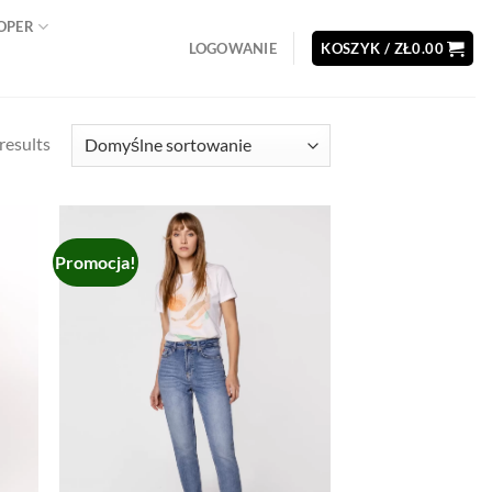
OOPER
LOGOWANIE
KOSZYK /
ZŁ
0.00
results
Promocja!
d to
Add to
hlist
wishlist