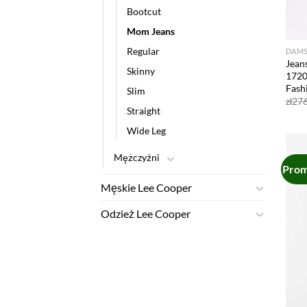
Bootcut
Mom Jeans
Regular
DAMS
Jean
Skinny
1720
Fash
Slim
zł
276
Straight
Wide Leg
Mężczyźni
Prom
Męskie Lee Cooper
Odzież Lee Cooper