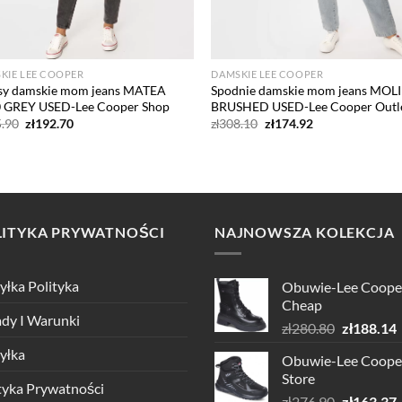
KIE LEE COOPER
DAMSKIE LEE COOPER
sy damskie mom jeans MATEA
Spodnie damskie mom jeans MOLI
 GREY USED-Lee Cooper Shop
BRUSHED USED-Lee Cooper Outl
Pierwotna
Aktualna
Pierwotna
Aktualna
.90
zł
192.70
zł
308.10
zł
174.92
cena
cena
cena
cena
wynosiła:
wynosi:
wynosiła:
wynosi:
zł315.90.
zł192.70.
zł308.10.
zł174.92.
LITYKA PRYWATNOŚCI
NAJNOWSZA KOLEKCJA
łka Polityka
Obuwie-Lee Coope
Cheap
dy I Warunki
Pierwotn
zł
280.80
zł
188.14
cena
yłka
Obuwie-Lee Coope
wynosiła:
Store
zł280.80.
z
tyka Prywatności
Pierwotn
zł
276.90
zł
163.37