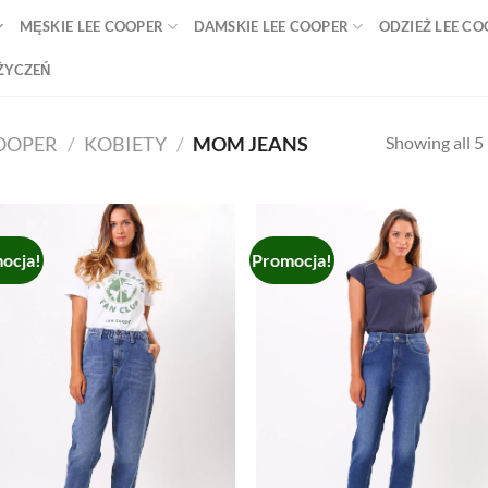
MĘSKIE LEE COOPER
DAMSKIE LEE COOPER
ODZIEŻ LEE C
 ŻYCZEŃ
Showing all 5 
COOPER
/
KOBIETY
/
MOM JEANS
ocja!
Promocja!
Add to
Ad
wishlist
wis