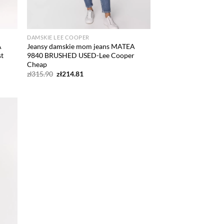
DAMSKIE LEE COOPER
A
Jeansy damskie mom jeans MATEA
st
9840 BRUSHED USED-Lee Cooper
Cheap
Pierwotna
Aktualna
zł
315.90
zł
214.81
cena
cena
wynosiła:
wynosi:
zł315.90.
zł214.81.
d to
hlist