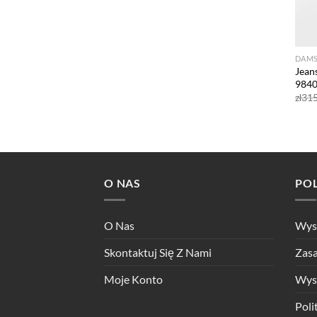
DAMS
Jean
9840
zł
315
O NAS
PO
O Nas
Wysy
Skontaktuj Się Z Nami
Zasa
Moje Konto
Wys
Poli