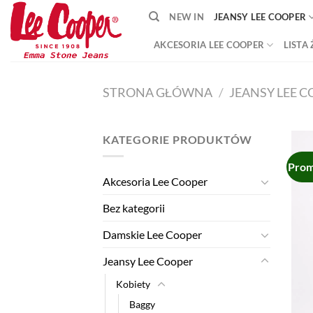
Skip
NEW IN
JEANSY LEE COOPER
to
content
AKCESORIA LEE COOPER
LISTA
STRONA GŁÓWNA
/
JEANSY LEE 
KATEGORIE PRODUKTÓW
Prom
Akcesoria Lee Cooper
Bez kategorii
Damskie Lee Cooper
Jeansy Lee Cooper
Kobiety
Baggy