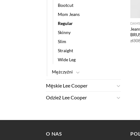
Bootcut
Mom Jeans
Regular
DAMS
Jean
Skinny
BRUS
zł
308
Slim
Straight
Wide Leg
Mężczyźni
Męskie Lee Cooper
Odzież Lee Cooper
O NAS
PO