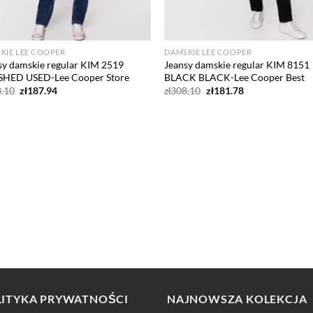
KIE LEE COOPER
DAMSKIE LEE COOPER
sy damskie regular KIM 2519
Jeansy damskie regular KIM 8151
HED USED-Lee Cooper Store
BLACK BLACK-Lee Cooper Best
Pierwotna
Aktualna
Pierwotna
Aktualna
.10
zł
187.94
zł
308.10
zł
181.78
cena
cena
cena
cena
wynosiła:
wynosi:
wynosiła:
wynosi:
zł308.10.
zł187.94.
zł308.10.
zł181.78.
LITYKA PRYWATNOŚCI
NAJNOWSZA KOLEKCJA