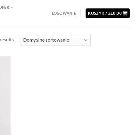
OOPER
LOGOWANIE
KOSZYK /
ZŁ
0.00
results
d to
hlist