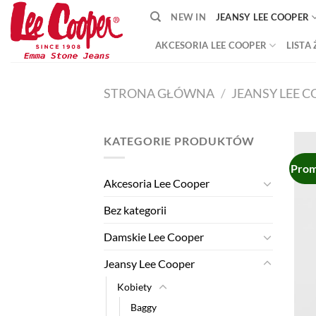
Skip
NEW IN
JEANSY LEE COOPER
to
content
AKCESORIA LEE COOPER
LISTA
STRONA GŁÓWNA
/
JEANSY LEE 
KATEGORIE PRODUKTÓW
Prom
Akcesoria Lee Cooper
Bez kategorii
Damskie Lee Cooper
Jeansy Lee Cooper
Kobiety
Baggy