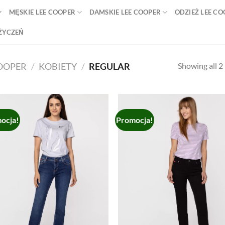
MĘSKIE LEE COOPER
DAMSKIE LEE COOPER
ODZIEŻ LEE C
 ŻYCZEŃ
Showing all 2 
COOPER
/
KOBIETY
/
REGULAR
ocja!
Promocja!
Add to
Ad
wishlist
wis