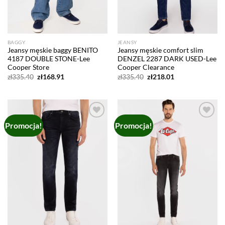
BAGGY
JEANSY
Jeansy męskie baggy BENITO
Jeansy męskie comfort slim
4187 DOUBLE STONE-Lee
DENZEL 2287 DARK USED-Lee
Cooper Store
Cooper Clearance
Pierwotna
Aktualna
Pierwotna
Aktualna
zł
335.40
zł
168.91
zł
335.40
zł
218.01
cena
cena
cena
cena
wynosiła:
wynosi:
wynosiła:
wynosi:
zł335.40.
zł168.91.
zł335.40.
zł218.01.
Promocja!
Promocja!
Add to
Add to
wishlist
wishlist