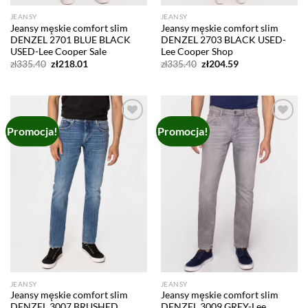
JEANSY
JEANSY
Jeansy męskie comfort slim
Jeansy męskie comfort slim
DENZEL 2701 BLUE BLACK
DENZEL 2703 BLACK USED-
USED-Lee Cooper Sale
Lee Cooper Shop
Pierwotna
Aktualna
Pierwotna
Aktualna
zł
335.40
zł
218.01
zł
335.40
zł
204.59
cena
cena
cena
cena
wynosiła:
wynosi:
wynosiła:
wynosi:
zł335.40.
zł218.01.
zł335.40.
zł204.59.
Promocja!
Promocja!
Add to
Add to
wishlist
wishlist
JEANSY
JEANSY
Jeansy męskie comfort slim
Jeansy męskie comfort slim
DENZEL 3007 BRUSHED
DENZEL 3009 GREY-Lee