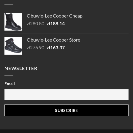
Obuwie-Lee Cooper Cheap
Pierwotna
Aktualna
zł
280.80
zł
188.14
cena
cena
wynosiła:
wynosi:
Obuwie-Lee Cooper Store
zł280.80.
zł188.14.
Pierwotna
Aktualna
zł
276.90
zł
163.37
cena
cena
wynosiła:
wynosi:
zł276.90.
zł163.37.
NEWSLETTER
Email