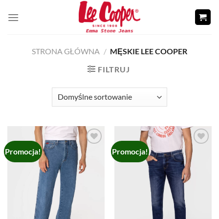
Skip
to
content
STRONA GŁÓWNA
/
MĘSKIE LEE COOPER
FILTRUJ
Promocja!
Promocja!
Add to
Add to
wishlist
wishlist