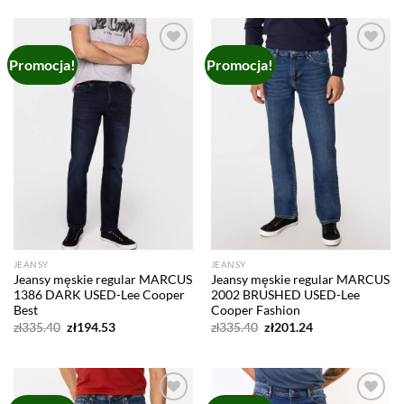
zł335.40.
zł204.59.
Promocja!
Promocja!
Add to
Add to
wishlist
wishlist
JEANSY
JEANSY
Jeansy męskie regular MARCUS
Jeansy męskie regular MARCUS
1386 DARK USED-Lee Cooper
2002 BRUSHED USED-Lee
Best
Cooper Fashion
Pierwotna
Aktualna
Pierwotna
Aktualna
zł
335.40
zł
194.53
zł
335.40
zł
201.24
cena
cena
cena
cena
wynosiła:
wynosi:
wynosiła:
wynosi:
zł335.40.
zł194.53.
zł335.40.
zł201.24.