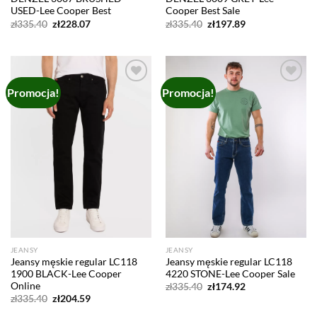
USED-Lee Cooper Best
Cooper Best Sale
Pierwotna
Aktualna
Pierwotna
Aktualna
zł
335.40
zł
228.07
zł
335.40
zł
197.89
cena
cena
cena
cena
wynosiła:
wynosi:
wynosiła:
wynosi:
zł335.40.
zł228.07.
zł335.40.
zł197.89.
Promocja!
Promocja!
Add to
Add to
wishlist
wishlist
JEANSY
JEANSY
Jeansy męskie regular LC118
Jeansy męskie regular LC118
1900 BLACK-Lee Cooper
4220 STONE-Lee Cooper Sale
Online
Pierwotna
Aktualna
zł
335.40
zł
174.92
cena
cena
Pierwotna
Aktualna
zł
335.40
zł
204.59
wynosiła:
wynosi:
cena
cena
zł335.40.
zł174.92.
wynosiła:
wynosi: