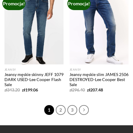
Promocja!
Promocja!
Add to
Add to
wishlist
wishlist
JEANSY
JEANSY
Jeansy męskie skinny JEFF 1079
Jeansy męskie slim JAMES 2506
DARK USED-Lee Cooper Flash
DESTROYED-Lee Cooper Best
Sale
Sale
Pierwotna
Aktualna
Pierwotna
Aktualna
zł
343.20
zł
199.06
zł
296.40
zł
207.48
cena
cena
cena
cena
wynosiła:
wynosi:
wynosiła:
wynosi:
zł343.20.
zł199.06.
zł296.40.
zł207.48.
1
2
3