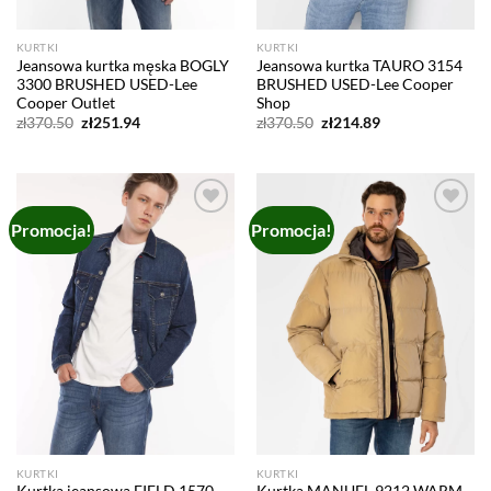
KURTKI
KURTKI
Jeansowa kurtka męska BOGLY
Jeansowa kurtka TAURO 3154
3300 BRUSHED USED-Lee
BRUSHED USED-Lee Cooper
Cooper Outlet
Shop
Pierwotna
Aktualna
Pierwotna
Aktualna
zł
370.50
zł
251.94
zł
370.50
zł
214.89
cena
cena
cena
cena
wynosiła:
wynosi:
wynosiła:
wynosi:
zł370.50.
zł251.94.
zł370.50.
zł214.89.
Promocja!
Promocja!
Add to
Add to
wishlist
wishlist
KURTKI
KURTKI