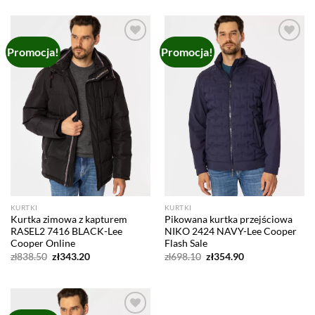
wynosiła:
wynosi:
zł932.10.
zł335.40.
Promocja!
Promocja!
Add to
Add to
wishlist
wishlist
KURTKI
KURTKI
Kurtka zimowa z kapturem
Pikowana kurtka przejściowa
RASEL2 7416 BLACK-Lee
NIKO 2424 NAVY-Lee Cooper
Cooper Online
Flash Sale
Pierwotna
Aktualna
Pierwotna
Aktualna
zł
838.50
zł
343.20
zł
698.10
zł
354.90
cena
cena
cena
cena
wynosiła:
wynosi:
wynosiła:
wynosi:
zł838.50.
zł343.20.
zł698.10.
zł354.90.