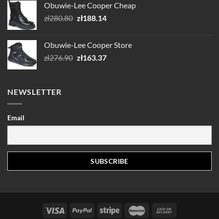
Obuwie-Lee Cooper Cheap
Pierwotna
Aktualna
zł
280.80
zł
188.14
cena
cena
wynosiła:
wynosi:
Obuwie-Lee Cooper Store
zł280.80.
zł188.14.
Pierwotna
Aktualna
zł
276.90
zł
163.37
cena
cena
wynosiła:
wynosi:
zł276.90.
zł163.37.
NEWSLETTER
Email