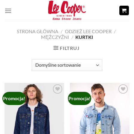
Skip
to
content
STRONA GŁÓWNA
/
ODZIEŻ LEE COOPER
/
MĘŻCZYŹNI
/
KURTKI
FILTRUJ
Promocja!
Promocja!
Add to
Add to
wishlist
wishlist